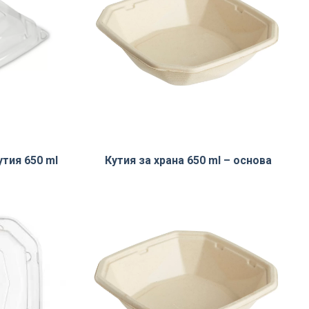
утия 650 ml
Кутия за храна 650 ml – основа