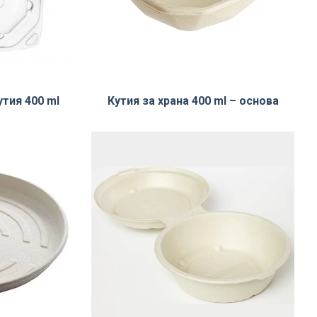
утия 400 ml
Кутия за храна 400 ml – основа