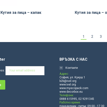
Кутия за пица – капак
Кутия за пица – 
1
2
3
ter
ВРЪЗКА С НАС
Контакти
ess:
Адрес:
София, ул. Кукуш 1
b2b@ivel.org
www.ivel.org
www.myecopack.com
www.decorbox.eu
Телефони:
0888 615995, 02 9291345
Работно време:
понеделник - петък: 09:00 - 17:30