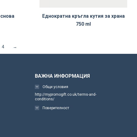
основа
Еднократна кръгла кутия за храна
750 ml
4
→
ВАЖНА ИНФОРМАЦИЯ
Общи условия
http://mypromogift.co.uk/terms-and-
conditions/
Поверителност