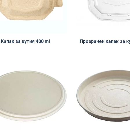
Капак за кутия 400 ml
Прозрачен капак за к