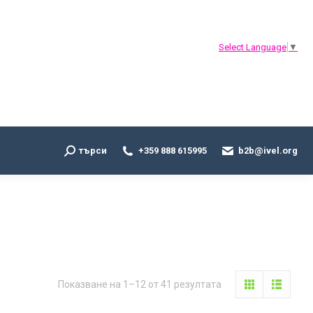
Search:
търси
+359 888 615995
b2b@ivel.org
Select Language
▼
Search:
търси
+359 888 615995
b2b@ivel.org
Sorted
Показване на 1–12 от 41 резултата
by
latest