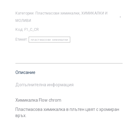
Категории:
Пластмасови химикалки
,
ХИМИКАЛКИ И
МОЛИВИ
Код:
F1_C_CR
Етикет:
пластмасови химикалки
Описание
Допълнителна информация
Химикалка Flow chrom
Пластмасова химикалка в плътен цвят с хромиран
връх.