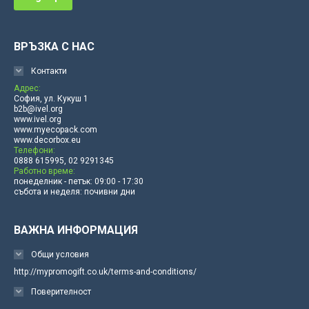
ВРЪЗКА С НАС
Контакти
Адрес:
София, ул. Кукуш 1
b2b@ivel.org
www.ivel.org
www.myecopack.com
www.decorbox.eu
Телефони:
0888 615995, 02 9291345
Работно време:
понеделник - петък: 09:00 - 17:30
събота и неделя: почивни дни
ВАЖНА ИНФОРМАЦИЯ
Общи условия
http://mypromogift.co.uk/terms-and-conditions/
Поверителност