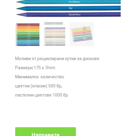
Моливи от рециклирани кутии за дискове.
Размери:175 x 7mm
Минимално количество :
цветни (класик) 500 бр,
пастелни цветове 1000 бр.