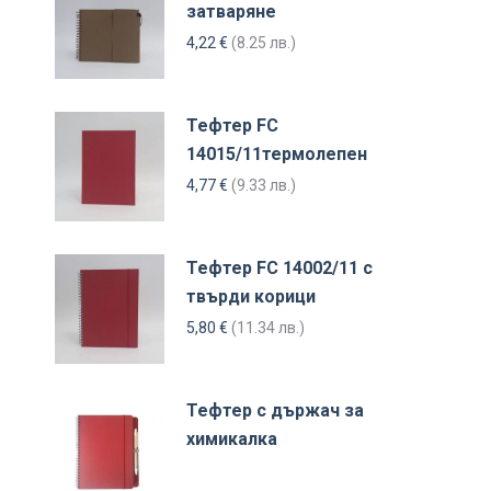
затваряне
4,22
€
(8.25 лв.)
Тефтер FC
14015/11термолепен
4,77
€
(9.33 лв.)
Тефтер FC 14002/11 с
твърди корици
5,80
€
(11.34 лв.)
Тефтер с държач за
химикалка