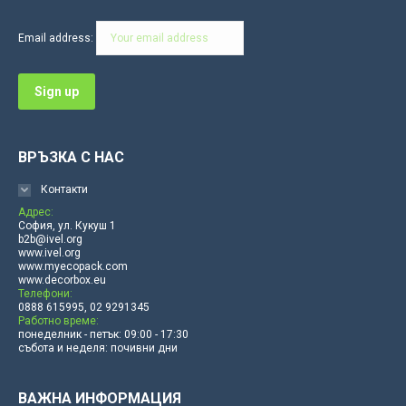
opens
opens
opens
opens
opens
opens
in
in
in
in
in
in
Email address:
new
new
new
new
new
new
window
window
window
window
window
window
ВРЪЗКА С НАС
Контакти
Адрес:
София, ул. Кукуш 1
b2b@ivel.org
www.ivel.org
www.myecopack.com
www.decorbox.eu
Телефони:
0888 615995, 02 9291345
Работно време:
понеделник - петък: 09:00 - 17:30
събота и неделя: почивни дни
ВАЖНА ИНФОРМАЦИЯ