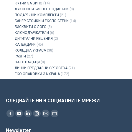
КУТИИ ЗА ВИНО
(14)
ЛУКСОЗНИ БИЗНЕС ПОДАРЪЦИ
(8)
ПОДАРЪЧНИ КОМПЛЕКТИ
(21)
БАНЕР СТОЙКИ И ЕКСПО СТЕНИ
(14)
БИСКВИТИ С ЛОГО
(5)
КЛЮЧОДЪРЖАТЕЛИ
(6)
ДИГИТАЛНИ РЕШЕНИЯ
(2)
КАЛЕНДАРИ
(45)
КОЛЕДНА УКРАСА
(38)
РАЗНИ
(27)
ЗА ОТПАДЪЦИ
(8)
ЛИЧНИ ПРЕДПАЗНИ СРЕДСТВА
(21)
ЕКО ОПАКОВКИ ЗА ХРАНА
(172)
СЛЕДВАЙТЕ НИ В СОЦИАЛНИТЕ МРЕЖИ
Find us on:
Facebook
YouTube
Linkedin
Instagram
Mail
Website
page
page
page
page
page
page
Newsletter