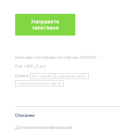
Категории:
Еко тефтери
,
Еко тефтери
,
ТЕФТЕРИ
Код:
14001_P_eco
Етикети:
еко тефтери
рециклиран картон
тефтер рециклирана хартия
Описание
Допълнителна информация