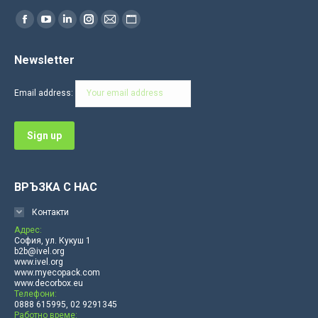
Find us on:
Facebook
YouTube
Linkedin
Instagram
Mail
Website
page
page
page
page
page
page
Newsletter
opens
opens
opens
opens
opens
opens
in
in
in
in
in
in
Email address:
new
new
new
new
new
new
window
window
window
window
window
window
ВРЪЗКА С НАС
Контакти
Адрес:
София, ул. Кукуш 1
b2b@ivel.org
www.ivel.org
www.myecopack.com
www.decorbox.eu
Телефони:
0888 615995, 02 9291345
Работно време: