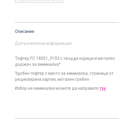
Описание
Допълнителна информация
Тефтер FC 14001_P/03 с твърди корици и метален
държач за химикалка*
Удобен тефтер с място за химикалка, страници от
рециклирана хартия, метален гребен.
Избор на химикалка можете да направите
тук