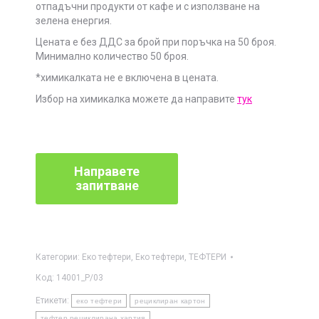
отпадъчни продукти от кафе и с използване на
зелена енергия.
Цената е без ДДС за брой при поръчка на 50 броя.
Минимално количество 50 броя.
*химикалката не е включена в цената.
Избор на химикалка можете да направите
тук
Категории:
Еко тефтери
,
Еко тефтери
,
ТЕФТЕРИ
Код:
14001_P/03
Етикети:
еко тефтери
рециклиран картон
тефтер рециклирана хартия