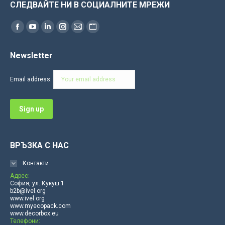
СЛЕДВАЙТЕ НИ В СОЦИАЛНИТЕ МРЕЖИ
Find us on:
Facebook
YouTube
Linkedin
Instagram
Mail
Website
page
page
page
page
page
page
Newsletter
opens
opens
opens
opens
opens
opens
in
in
in
in
in
in
Email address:
new
new
new
new
new
new
window
window
window
window
window
window
ВРЪЗКА С НАС
Контакти
Адрес:
София, ул. Кукуш 1
b2b@ivel.org
www.ivel.org
www.myecopack.com
www.decorbox.eu
Телефони: