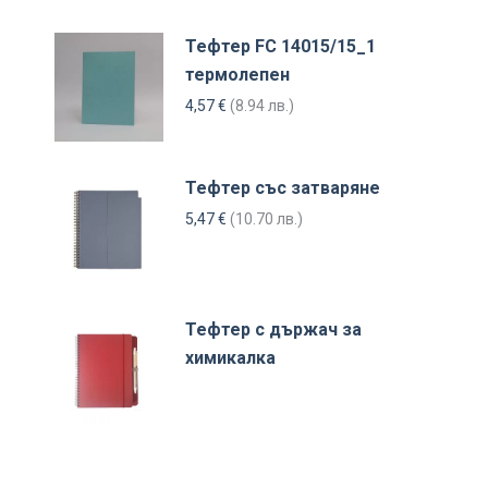
Тефтер FC 14015/15_1
термолепен
4,57
€
(8.94 лв.)
Тефтер със затваряне
5,47
€
(10.70 лв.)
Тефтер с държач за
химикалка