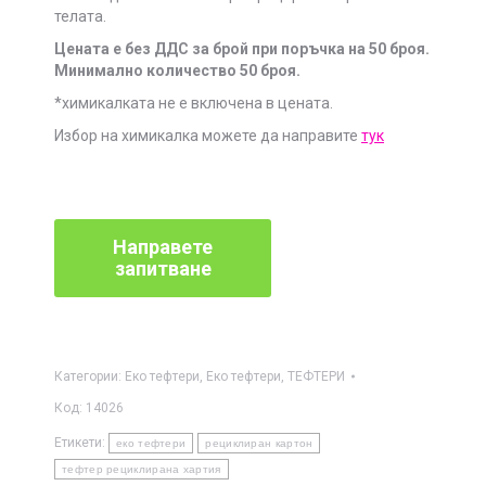
телата.
Цената е без ДДС за брой при поръчка на 50 броя.
Минимално количество 50 броя.
*химикалката не е включена в цената.
Избор на химикалка можете да направите
тук
Категории:
Еко тефтери
,
Еко тефтери
,
ТЕФТЕРИ
Код:
14026
Етикети:
еко тефтери
рециклиран картон
тефтер рециклирана хартия