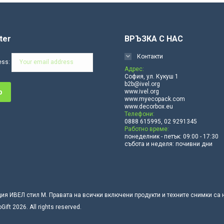
ter
ВРЪЗКА С НАС
Контакти
ess:
Адрес:
София, ул. Кукуш 1
b2b@ivel.org
www.ivel.org
www.myecopack.com
www.decorbox.eu
Телефони:
0888 615995, 02 9291345
Работно време:
понеделник - петък: 09:00 - 17:30
събота и неделя: почивни дни
ция ИВЕЛ стил М. Правата на всички включени продукти и техните снимки са
t 2026. All rights reserved.