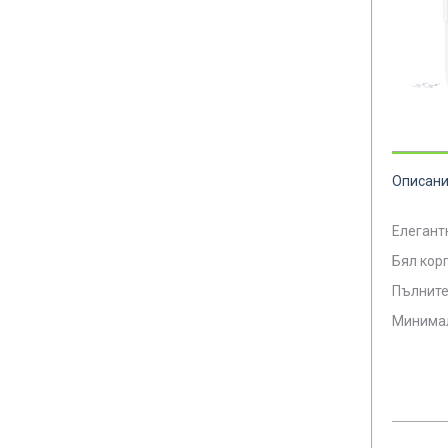
Описан
Елегант
Бял кор
Пълнител
Минимал