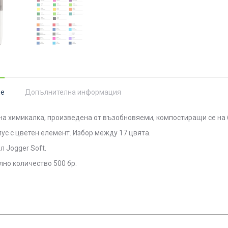
ие
Допълнителна информация
на химикалка, произведена от
възобновяеми, компостиращи се на 
пус с цветен елемент. Избор между 17 цвята.
 Jogger Soft.
но количество 500 бр.