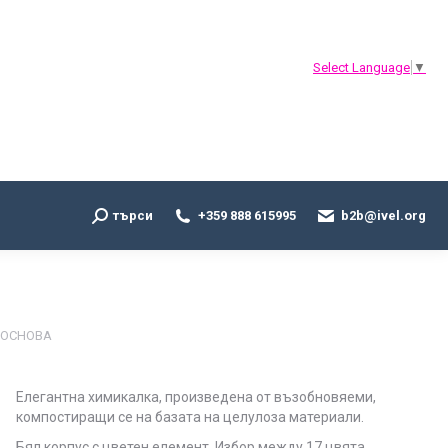
Search:
търси
+359 888 615995
b2b@ivel.org
Select Language
▼
Search:
търси
+359 888 615995
b2b@ivel.org
 ОСНОВА
Елегантна химикалка, произведена от
възобновяеми,
компостиращи се на базата на целулоза материали.
Бял корпус с цветен елемент. Избор между 17 цвята.