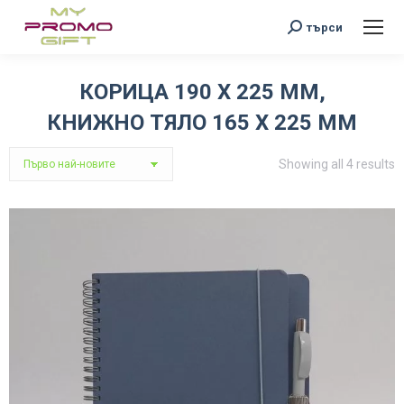
Search:
търси
КОРИЦА 190 Х 225 ММ,
КНИЖНО ТЯЛО 165 Х 225 ММ
You are here:
S
Showing all 4 results
b
l