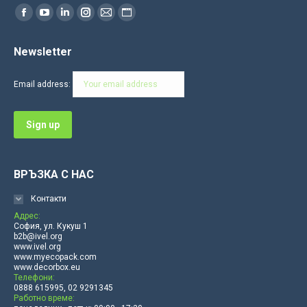
Find us on:
Facebook
YouTube
Linkedin
Instagram
Mail
Website
page
page
page
page
page
page
Newsletter
opens
opens
opens
opens
opens
opens
in
in
in
in
in
in
Email address:
new
new
new
new
new
new
window
window
window
window
window
window
ВРЪЗКА С НАС
Контакти
Адрес:
София, ул. Кукуш 1
b2b@ivel.org
www.ivel.org
www.myecopack.com
www.decorbox.eu
Телефони:
0888 615995, 02 9291345
Работно време: